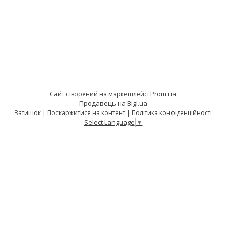
Prom.ua
Сайт створений на маркетплейсі
Продавець на Bigl.ua
Затишок |
Поскаржитися на контент
|
Політика конфіденційності
Select Language
▼