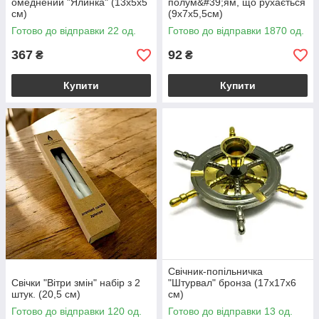
омеднений "Ялинка" (13х5х5
полум&#39;ям, що рухається
см)
(9х7х5,5см)
Готово до відправки 22 од.
Готово до відправки 1870 од.
367
92
₴
₴
Купити
Купити
Свічник-попільничка
Свічки "Вітри змін" набір з 2
"Штурвал" бронза (17х17х6
штук. (20,5 см)
см)
Готово до відправки 120 од.
Готово до відправки 13 од.