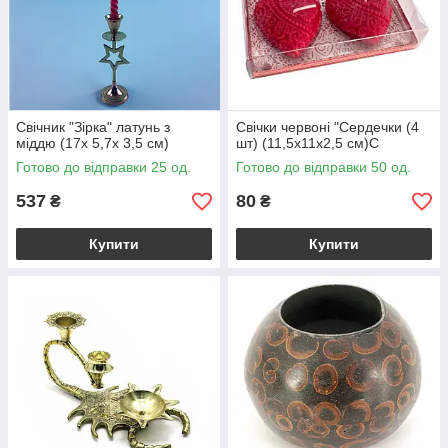
Свічник "Зірка" латунь з
Свічки червоні "Сердечки (4
міддю (17х 5,7х 3,5 см)
шт) (11,5х11х2,5 см)С
Готово до відправки 25 од.
Готово до відправки 50 од.
537
80
₴
₴
Купити
Купити