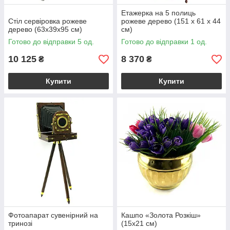
Етажерка на 5 полиць
Стіл сервіровка рожеве
рожеве дерево (151 х 61 х 44
дерево (63х39х95 см)
см)
Готово до відправки 5 од.
Готово до відправки 1 од.
10 125
8 370
₴
₴
Купити
Купити
Фотоапарат сувенірний на
Кашпо «Золота Розкіш»
тринозі
(15х21 см)