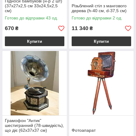
Підноси бамбукові (н-р 2 шт)
(37х27х2,5 см 33х24,5х2,5
Різьблений стіл з мангового
см)
дерева (h-40 см, d-37,5 см)
Готово до відправки 43 од.
Готово до відправки 2 од.
670
11 340
₴
₴
Купити
Купити
Грамофон "Антик"
шестигранний (78-швидкість),
що діє (62х37х37 см)
Фотоапарат