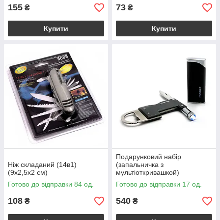
155
73
₴
₴
Купити
Купити
Подарунковий набір
Ніж складаний (14в1)
(запальничка з
(9х2,5х2 см)
мультіоткривашкой)
Готово до відправки 84 од.
Готово до відправки 17 од.
108
540
₴
₴