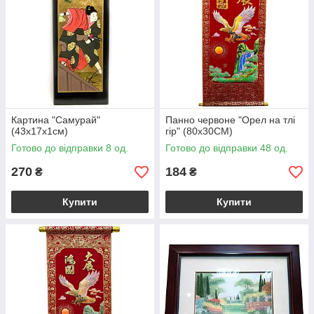
Картина "Самурай"
Панно червоне "Орел на тлі
(43х17х1см)
гір" (80х30CM)
Готово до відправки 8 од.
Готово до відправки 48 од.
270
184
₴
₴
Купити
Купити