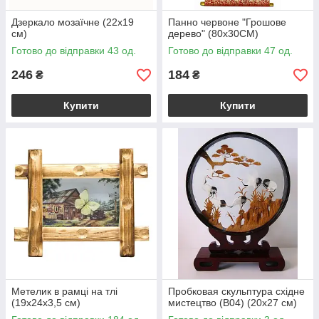
Дзеркало мозаїчне (22х19
Панно червоне "Грошове
см)
дерево" (80х30CM)
Готово до відправки 43 од.
Готово до відправки 47 од.
246
184
₴
₴
Купити
Купити
Метелик в рамці на тлі
Пробковая скульптура східне
(19х24х3,5 см)
мистецтво (B04) (20х27 см)