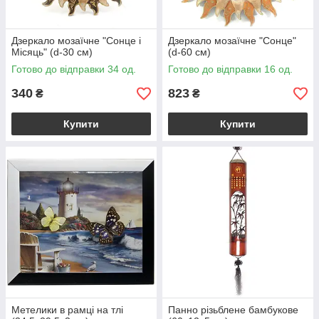
Дзеркало мозаїчне "Сонце і
Дзеркало мозаїчне "Сонце"
Місяць" (d-30 cм)
(d-60 cм)
Готово до відправки 34 од.
Готово до відправки 16 од.
340
823
₴
₴
Купити
Купити
Метелики в рамці на тлі
Панно різьблене бамбукове