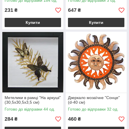
Готово до відправки 184 од.
Готово до відправки 3 од.
231
647
₴
₴
Купити
Купити
Метелики в рамці "На аркуші"
Дзеркало мозаїчне "Сонце"
(30,5х30,5х3,5 см)
(d-40 cм)
Готово до відправки 44 од.
Готово до відправки 32 од.
284
460
₴
₴