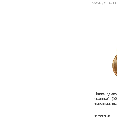
34213
Панно дерев
скрипка", (5
емалями, вк
3 222 ₴