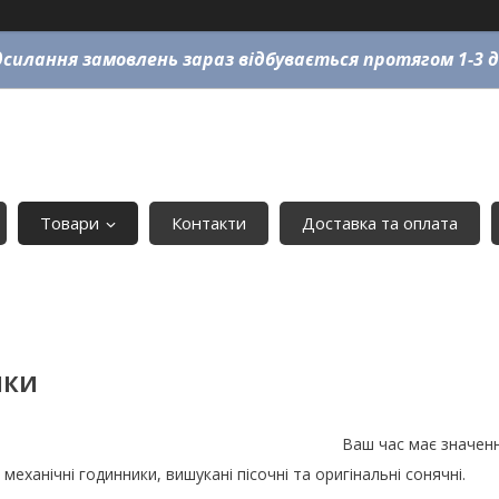
силання замовлень зараз відбувається протягом 1-3 д
Товари
Контакти
Доставка та оплата
ИКИ
Ваш час має значенн
еханічні годинники, вишукані пісочні та оригінальні сонячні.