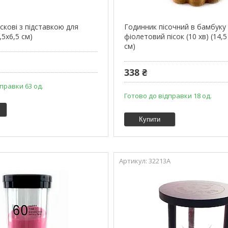
скові з підставкою для
Годинник пісочний в бамбуку
,5х6,5 см)
фіолетовий пісок (10 хв) (14,5 
см)
338 ₴
правки 63 од.
Готово до відправки 18 од.
Купити
32213A