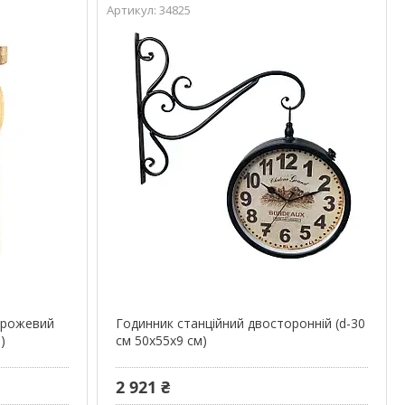
34825
у рожевий
Годинник станційний двосторонній (d-30
м)
см 50х55х9 см)
2 921 ₴