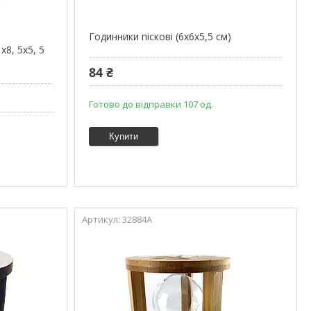
Годинники піскові (6х6х5,5 см)
х8, 5х5, 5
84 ₴
Готово до відправки 107 од.
Купити
32884A