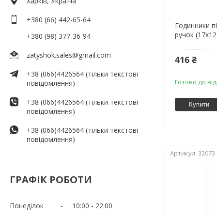
Харків, Україна
+380 (66) 442-65-64
Годинники пі
ручок (17х12
+380 (98) 377-36-94
zatyshok.sales@gmail.com
416 ₴
+38 (066)4426564 (тільки текстові
Готово до від
повідомлення)
+38 (066)4426564 (тільки текстові
Купити
повідомлення)
+38 (066)4426564 (тільки текстові
повідомлення)
32073
ГРАФІК РОБОТИ
Понеділок
10:00
22:00