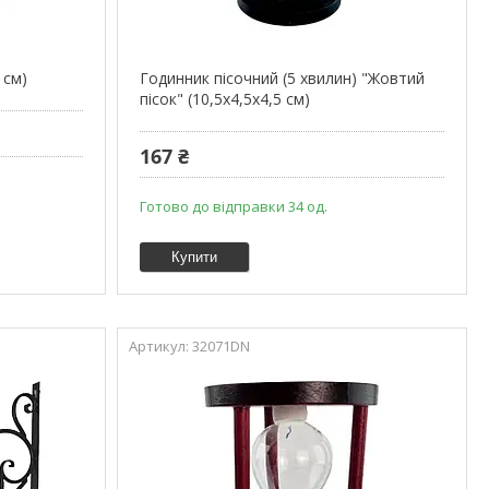
 см)
Годинник пісочний (5 хвилин) "Жовтий
пісок" (10,5х4,5х4,5 см)
167 ₴
Готово до відправки 34 од.
Купити
32071DN