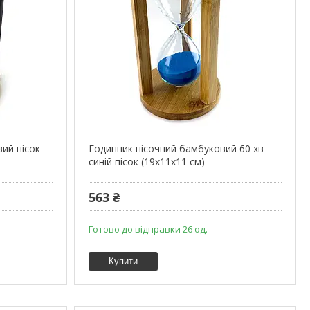
вий пісок
Годинник пісочний бамбуковий 60 хв
синій пісок (19х11х11 см)
563 ₴
Готово до відправки 26 од.
Купити