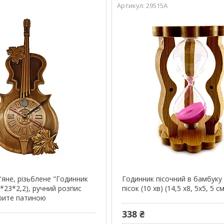
29515A
'яне, різьблене "Годинник
Годинник пісочний в бамбук
0*23*2,2), ручний розпис
пісок (10 хв) (14,5 х8, 5х5, 5 с
рите патиною
338 ₴