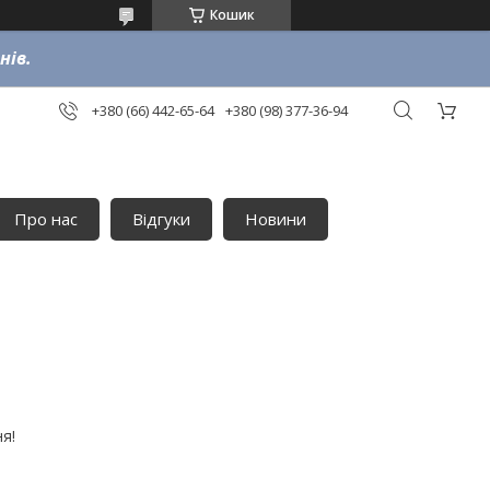
Кошик
нів.
+380 (66) 442-65-64
+380 (98) 377-36-94
Про нас
Відгуки
Новини
я!