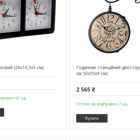
ховий (20х10,5х5 см)
Годинник станційний двосторо
см 50х55х9 см)
2 565 ₴
правки 62 од.
Готово до відправки 7 од.
Купити