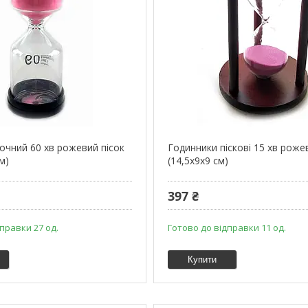
сочний 60 хв рожевий пісок
Годинники піскові 15 хв роже
м)
(14,5х9х9 см)
397 ₴
правки 27 од.
Готово до відправки 11 од.
Купити