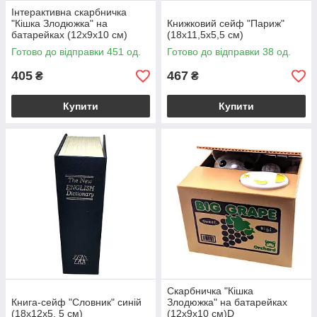
Інтерактивна скарбничка
"Кішка Злодюжка" на
Книжковий сейф "Париж"
батарейках (12х9х10 см)
(18x11,5x5,5 см)
Готово до відправки 451 од.
Готово до відправки 38 од.
405
467
₴
₴
Купити
Купити
Скарбничка "Кішка
Книга-сейф "Словник" синій
Злодюжка" на батарейках
(18х12х5, 5 см)
(12х9х10 см)D