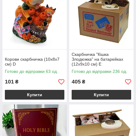
Скарбничка "Кішка
Корови скарбничка (10х8х7
Злодюжка" на батарейках
см) D
(12х9х10 см) E
Готово до відправки 63 од.
Готово до відправки 236 од.
101
405
₴
₴
Купити
Купити