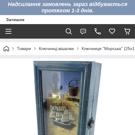
Надсилання замовлень зараз відбувається
протягом 1-3 днів.
Затишок
Товари
Ключниці,вішалки
Ключниця "Морська" (25х1