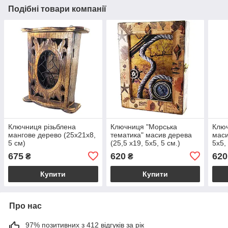
Подібні товари компанії
Ключниця різьблена
Ключниця "Морська
Ключ
мангове дерево (25х21х8,
тематика" масив дерева
маси
5 см)
(25,5 х19, 5х5, 5 см.)
5х5,
675
620
620
₴
₴
Купити
Купити
Про нас
97% позитивних з 412 відгуків за рік