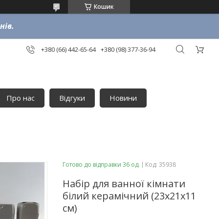
Кошик
нів.
+380 (66) 442-65-64
+380 (98) 377-36-94
Про нас
Відгуки
Новини
Готово до відправки 36 од.
Код:
35938
Набір для ванної кімнати
білий керамічний (23х21х11
см)