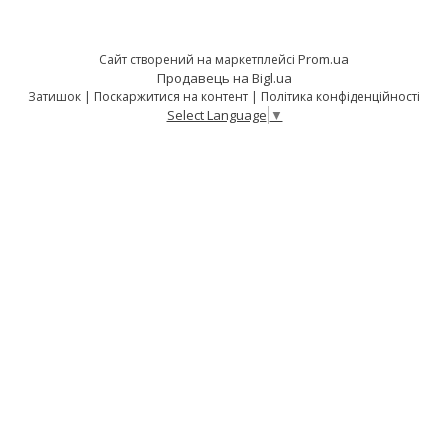
Prom.ua
Сайт створений на маркетплейсі
Продавець на Bigl.ua
Затишок |
Поскаржитися на контент
|
Політика конфіденційності
Select Language
▼