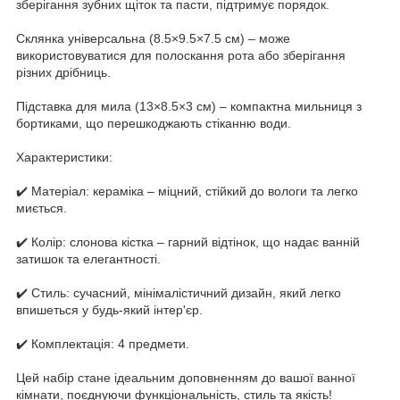
зберігання зубних щіток та пасти, підтримує порядок.
Склянка універсальна (8.5×9.5×7.5 см) – може
використовуватися для полоскання рота або зберігання
різних дрібниць.
Підставка для мила (13×8.5×3 см) – компактна мильниця з
бортиками, що перешкоджають стіканню води.
Характеристики:
✔️ Матеріал: кераміка – міцний, стійкий до вологи та легко
миється.
✔️ Колір: слонова кістка – гарний відтінок, що надає ванній
затишок та елегантності.
✔️ Стиль: сучасний, мінімалістичний дизайн, який легко
впишеться у будь-який інтер'єр.
✔️ Комплектація: 4 предмети.
Цей набір стане ідеальним доповненням до вашої ванної
кімнати, поєднуючи функціональність, стиль та якість!