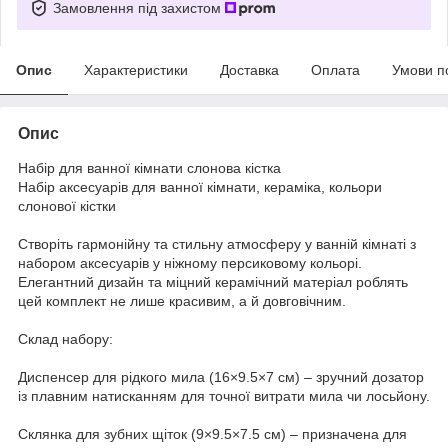
Замовлення під захистом
Опис
Характеристики
Доставка
Оплата
Умови п
Опис
Набір для ванної кімнати слонова кістка
Набір аксесуарів для ванної кімнати, кераміка, кольори
слонової кістки
Створіть гармонійну та стильну атмосферу у ванній кімнаті з
набором аксесуарів у ніжному персиковому кольорі.
Елегантний дизайн та міцний керамічний матеріал роблять
цей комплект не лише красивим, а й довговічним.
Склад набору:
Диспенсер для рідкого мила (16×9.5×7 см) – зручний дозатор
із плавним натисканням для точної витрати мила чи лосьйону.
Склянка для зубних щіток (9×9.5×7.5 см) – призначена для