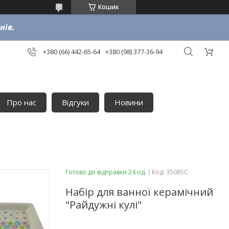
Кошик
нів.
+380 (66) 442-65-64
+380 (98) 377-36-94
Про нас
Відгуки
Новини
Готово до відправки 24 од.
Код:
35085C
Набір для ванної керамічний
"Райдужні кулі"