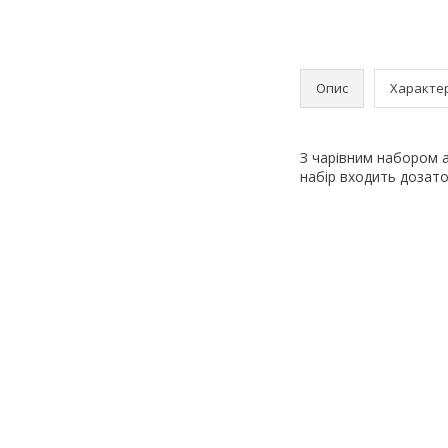
Опис
Характе
З чарівним набором а
набір входить дозато