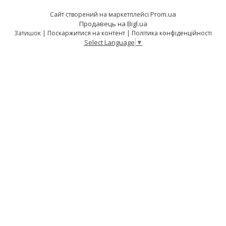
Prom.ua
Сайт створений на маркетплейсі
Продавець на Bigl.ua
Затишок |
Поскаржитися на контент
|
Політика конфіденційності
Select Language
▼