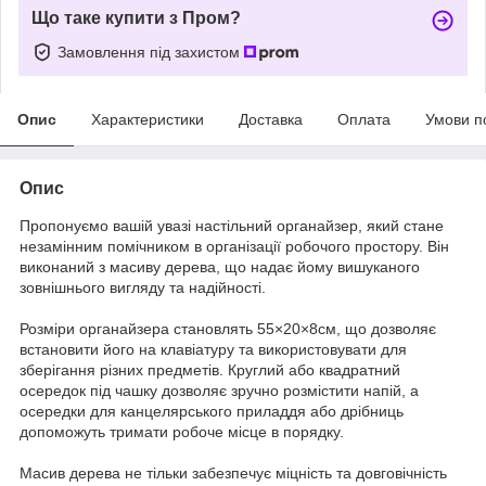
Що таке купити з Пром?
Замовлення під захистом
Опис
Характеристики
Доставка
Оплата
Умови п
Опис
Пропонуємо вашій увазі настільний органайзер, який стане
незамінним помічником в організації робочого простору. Він
виконаний з масиву дерева, що надає йому вишуканого
зовнішнього вигляду та надійності.
Розміри органайзера становлять 55×20×8см, що дозволяє
встановити його на клавіатуру та використовувати для
зберігання різних предметів. Круглий або квадратний
осередок під чашку дозволяє зручно розмістити напій, а
осередки для канцелярського приладдя або дрібниць
допоможуть тримати робоче місце в порядку.
Масив дерева не тільки забезпечує міцність та довговічність