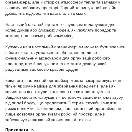
органайзера, але й створює атмосферу тепла та затишку у
вашому робочому просторі. Гарний та вишуканий дизайн
дозволить підкреслити ваш стиль та смак.
Настільний органайзер також є чудовим подарунком для
колег, друзів або близьких людей, які люблять порядок та
комфорт на своєму робочому місці.
Купуючи наш настільний органайзер, ви можете бути впевнені
в його якості та унікальності. Він стане не лише
функціональним аксесуаром для організації робочого
простору, але й вишуканим елементом декору, який
радуватиме вас своєю красою щодня.
Крім того, настільний органайзер можна використовувати не
тільки як зручне місце для зберігання предметів, але і як
захист для клавіатури, коли вона не використовується.
Завдяки своїй конструкції він допоможе захистити клавіатуру
від пилу і бруду, що продовжить її термін служби і знизить
ризик поломки. Таким чином, наш настільний органайзер не
лише дозволяє організувати робочий простір, але й
забезпечує додатковий захист вашої техніки.
Приховати