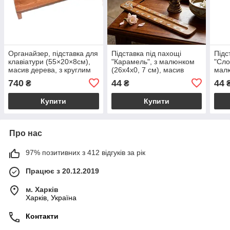
Органайзер, підставка для
Підставка під пахощі
Підс
клавіатури (55×20×8см),
"Карамель", з малюнком
"Сло
масив дерева, з круглим
(26х4х0, 7 см), масив
малю
осередком під чашку
дерева.
маси
740
44
44
₴
₴
Купити
Купити
Про нас
97% позитивних з 412 відгуків за рік
Працює з 20.12.2019
м. Харків
Харків, Україна
Контакти