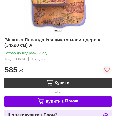
Вішалка Лаванда із ящиком масив дерева
(34х20 см) A
Готово до відправки 3 од.
Код: 30360A
Роздріб
585
₴
Купити
або
Купити з
Що таке купити з Пром?