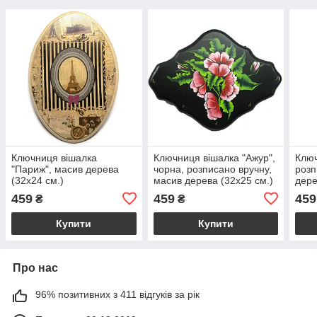
Ключниця вішалка
Ключниця вішалка "Ажур",
Ключ
"Париж", масив дерева
чорна, розписано вручну,
розп
(32х24 см.)
масив дерева (32х25 см.)
дере
459
459
459
₴
₴
Купити
Купити
Про нас
96% позитивних з 411 відгуків за рік