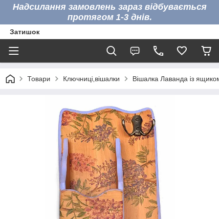
Надсилання замовлень зараз відбувається
протягом 1-3 днів.
Затишок
Товари
Ключниці,вішалки
Вішалка Лаванда із ящико