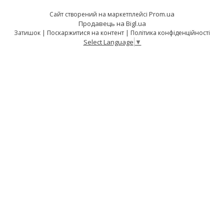
Prom.ua
Сайт створений на маркетплейсі
Продавець на Bigl.ua
Затишок |
Поскаржитися на контент
|
Політика конфіденційності
Select Language
▼