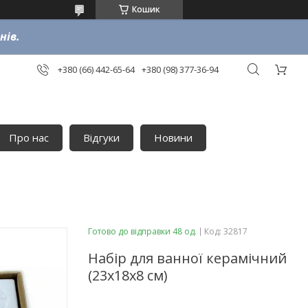
Кошик
нів.
+380 (66) 442-65-64
+380 (98) 377-36-94
Про нас
Відгуки
Новини
Готово до відправки 48 од.
Код:
32817
Набір для ванної керамічний
(23х18х8 см)