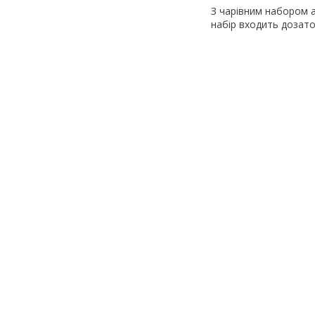
З чарівним набором а
набір входить дозато