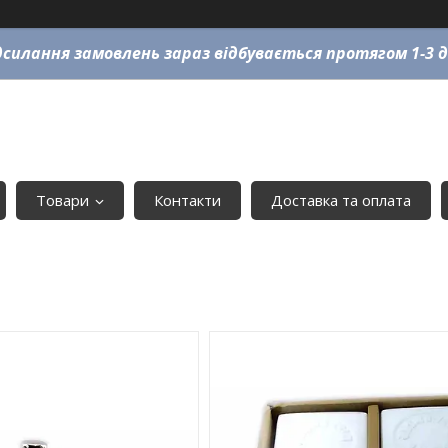
силання замовлень зараз відбувається протягом 1-3 д
Товари
Контакти
Доставка та оплата