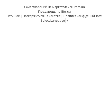
Prom.ua
Сайт створений на маркетплейсі
Продавець на Bigl.ua
Затишок |
Поскаржитися на контент
|
Політика конфіденційності
Select Language
▼