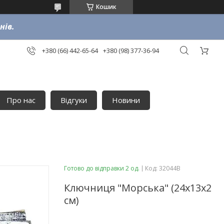
Кошик
нів.
+380 (66) 442-65-64
+380 (98) 377-36-94
Про нас
Відгуки
Новини
Готово до відправки 2 од.
Код:
32044B
Ключниця "Морська" (24х13х2
см)