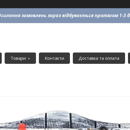
силання замовлень зараз відбувається протягом 1-3 д
Товари
Контакти
Доставка та оплата