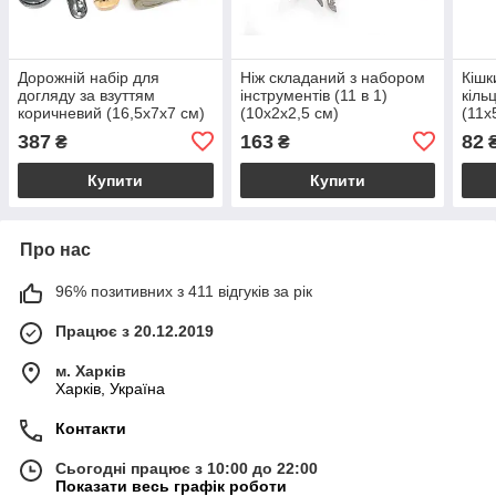
Дорожній набір для
Ніж складаний з набором
Кішк
догляду за взуттям
інструментів (11 в 1)
кіль
коричневий (16,5х7х7 см)
(10х2х2,5 см)
(11х
набі
387
163
82
₴
₴
Купити
Купити
Про нас
96% позитивних з 411 відгуків за рік
Працює з 20.12.2019
м. Харків
Харків, Україна
Контакти
Сьогодні працює з 10:00 до 22:00
Показати весь графік роботи