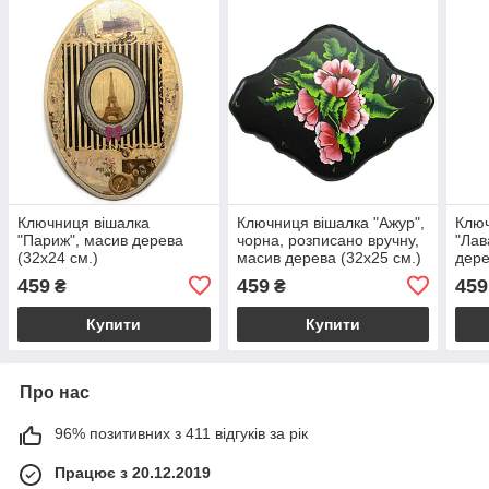
Ключниця вішалка
Ключниця вішалка "Ажур",
Ключ
"Париж", масив дерева
чорна, розписано вручну,
"Лав
(32х24 см.)
масив дерева (32х25 см.)
дере
459
459
459
₴
₴
Купити
Купити
Про нас
96% позитивних з 411 відгуків за рік
Працює з 20.12.2019