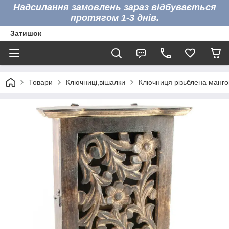
Надсилання замовлень зараз відбувається
протягом 1-3 днів.
Затишок
Товари
Ключниці,вішалки
Ключниця різьблена манго