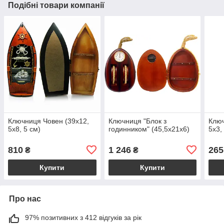
Подібні товари компанії
Ключниця Човен (39х12,
Ключниця "Блок з
Ключ
5х8, 5 см)
годинником" (45,5х21х6)
5х3,
810
1 246
265
₴
₴
Купити
Купити
Про нас
97% позитивних з 412 відгуків за рік