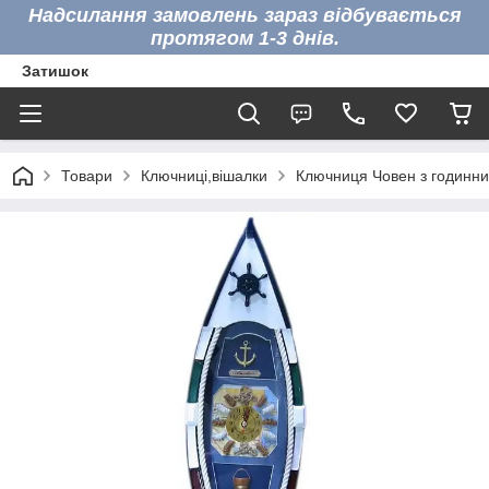
Надсилання замовлень зараз відбувається
протягом 1-3 днів.
Затишок
Товари
Ключниці,вішалки
Ключниця Човен з годинни