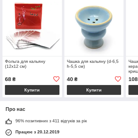
Фольга для кальяну
Чашка для кальяну (d-6,5
Чашк
(12х12 см)
h-5,5 см)
кера
криш
см)
68
40
108
₴
₴
Купити
Купити
Про нас
96% позитивних з 411 відгуків за рік
Працює з 20.12.2019