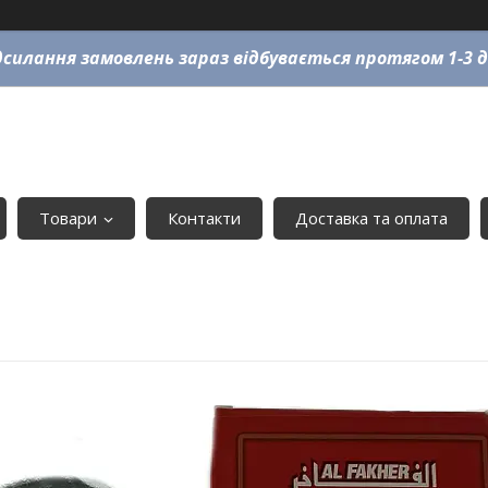
силання замовлень зараз відбувається протягом 1-3 д
Товари
Контакти
Доставка та оплата