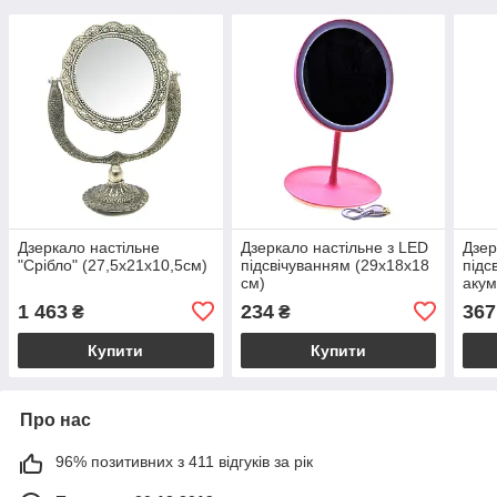
Дзеркало настільне
Дзеркало настільне з LED
Дзер
"Срібло" (27,5х21х10,5см)
підсвічуванням (29х18х18
підс
см)
акум
(28х
1 463
234
367
₴
₴
Купити
Купити
Про нас
96% позитивних з 411 відгуків за рік