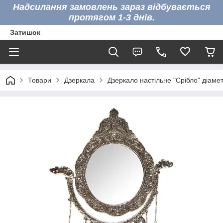
Надсилання замовлень зараз відбувається
протягом 1-3 днів.
Затишок
Товари
Дзеркала
Дзеркало настільне "Срібло" діаме