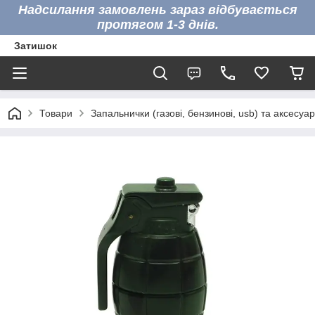
Надсилання замовлень зараз відбувається
протягом 1-3 днів.
Затишок
Товари
Запальнички (газові, бензинові, usb) та аксесуа