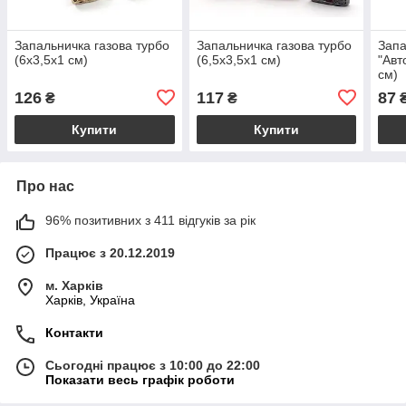
Запальничка газова турбо
Запальничка газова турбо
Запа
(6х3,5х1 см)
(6,5х3,5х1 см)
"Авт
см)
126
117
87
₴
₴
Купити
Купити
Про нас
96% позитивних з 411 відгуків за рік
Працює з 20.12.2019
м. Харків
Харків, Україна
Контакти
Сьогодні працює з 10:00 до 22:00
Показати весь графік роботи