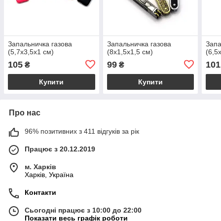
Запальничка газова
Запальничка газова
Запа
(5,7х3,5х1 см)
(8х1,5х1,5 см)
(6,5
105
99
101
₴
₴
Купити
Купити
Про нас
96% позитивних з 411 відгуків за рік
Працює з 20.12.2019
м. Харків
Харків, Україна
Контакти
Сьогодні працює з 10:00 до 22:00
Показати весь графік роботи