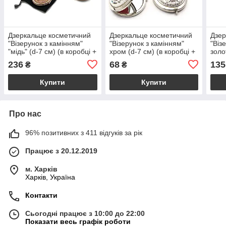
Дзеркальце косметичний
Дзеркальце косметичний
Дзер
"Візерунок з камінням"
"Візерунок з камінням"
"Віз
"мідь" (d-7 см) (в коробці +
хром (d-7 см) (в коробці +
золо
чохол)
чохол) c
+ чо
236
68
135
₴
₴
Купити
Купити
Про нас
96% позитивних з 411 відгуків за рік
Працює з 20.12.2019
м. Харків
Харків, Україна
Контакти
Сьогодні працює з 10:00 до 22:00
Показати весь графік роботи