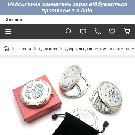
Надсилання замовлень зараз відбувається
протягом 1-3 днів.
Затишок
Товари
Дзеркала
Дзеркальце косметичне з камінням 