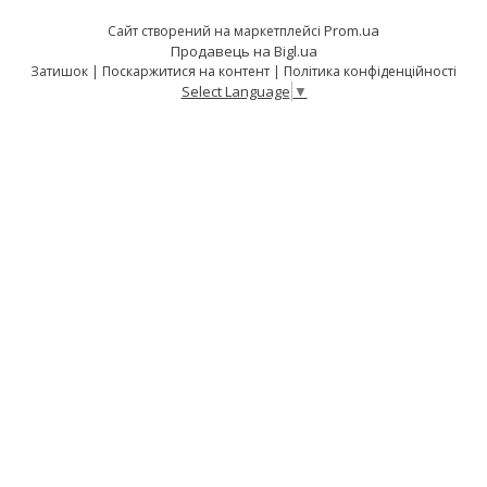
Prom.ua
Сайт створений на маркетплейсі
Продавець на Bigl.ua
Затишок |
Поскаржитися на контент
|
Політика конфіденційності
Select Language
▼