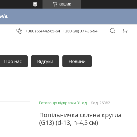
Кошик
нів.
+380 (66) 442-65-64
+380 (98) 377-36-94
Про нас
Відгуки
Новини
Готово до відправки 31 од.
Код:
26382
Попільничка скляна кругла
(G13) (d-13, h-4,5 см)