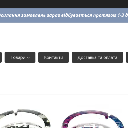
силання замовлень зараз відбувається протягом 1-3 д
Товари
Контакти
Доставка та оплата