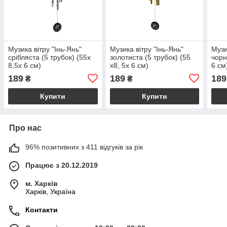
Музика вітру "Інь-Янь"
Музика вітру "Інь-Янь"
Музи
срібляста (5 трубок) (55х
золотиста (5 трубок) (55
чорн
8,5х 6 см)
х8, 5х 6 см)
6 см
189
189
189
₴
₴
Купити
Купити
Про нас
96% позитивних з 411 відгуків за рік
Працює з 20.12.2019
м. Харків
Харків, Україна
Контакти