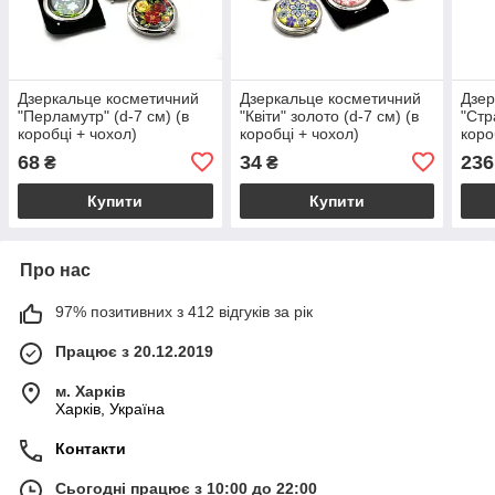
Дзеркальце косметичний
Дзеркальце косметичний
Дзер
"Перламутр" (d-7 см) (в
"Квіти" золото (d-7 см) (в
"Стр
коробці + чохол)
коробці + чохол)
коро
68
34
236
₴
₴
Купити
Купити
Про нас
97% позитивних з 412 відгуків за рік
Працює з 20.12.2019
м. Харків
Харків, Україна
Контакти
Сьогодні працює з 10:00 до 22:00