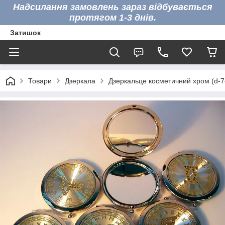
Надсилання замовлень зараз відбувається
протягом 1-3 днів.
Затишок
Товари
Дзеркала
Дзеркальце косметичний хром (d-7с