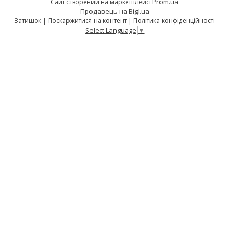
Prom.ua
Сайт створений на маркетплейсі
Продавець на Bigl.ua
Затишок |
Поскаржитися на контент
|
Політика конфіденційності
Select Language
▼