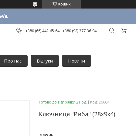
Кошик
нів.
+380 (66) 442-65-64
+380 (98) 377-36-94
Про нас
Відгуки
Новини
Готово до відправки 21 од.
Код:
26664
Ключниця "Риба" (28х9х4)
448 ₴