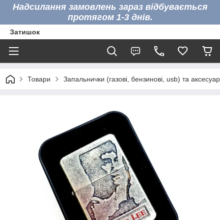
Надсилання замовлень зараз відбувається
протягом 1-3 днів.
Затишок
Товари
Запальнички (газові, бензинові, usb) та аксесуа