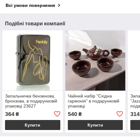
Всі умови повернення
Подібні товари компанії
Запальничка бензинова,
Чайний набір "Східна
Запа
бронзова, в подарунковій
гармонія" в подарунковій
"Jaz
упаковці 23627
упаковці
пода
364
540
314
₴
₴
Купити
Купити