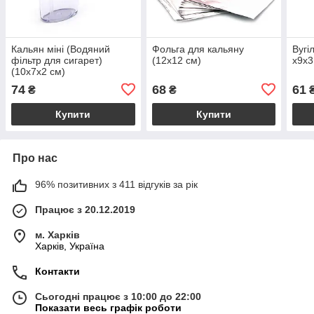
Кальян міні (Водяний
Фольга для кальяну
Вугі
фільтр для сигарет)
(12х12 см)
х9х3
(10х7х2 см)
74
68
61
₴
₴
Купити
Купити
Про нас
96% позитивних з 411 відгуків за рік
Працює з 20.12.2019
м. Харків
Харків, Україна
Контакти
Сьогодні працює з 10:00 до 22:00
Показати весь графік роботи