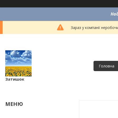
Над
Зараз у компанії неробоч
Головна
Затишок