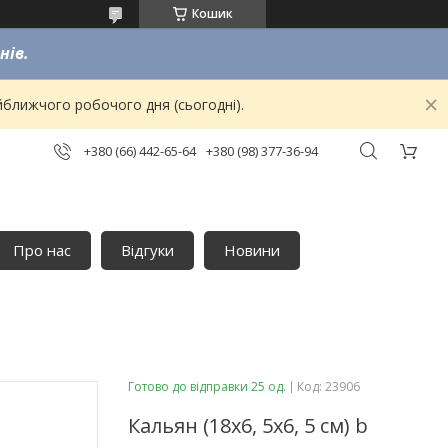
Кошик
нів.
йближчого робочого дня (сьогодні).
+380 (66) 442-65-64
+380 (98) 377-36-94
Про нас
Відгуки
Новини
Готово до відправки 25 од.
Код:
23906
Кальян (18х6, 5х6, 5 см) b