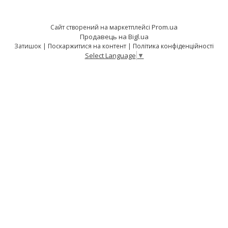
Prom.ua
Сайт створений на маркетплейсі
Продавець на Bigl.ua
Затишок |
Поскаржитися на контент
|
Політика конфіденційності
Select Language
▼