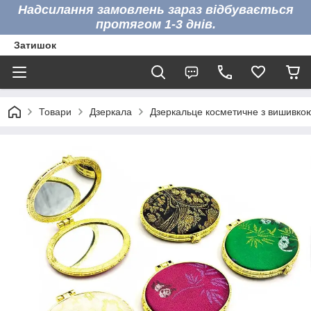
Надсилання замовлень зараз відбувається
протягом 1-3 днів.
Затишок
Товари
Дзеркала
Дзеркальце косметичне з вишивкою