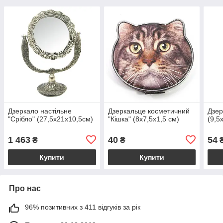
Дзеркало настільне
Дзеркальце косметичний
Дзер
"Срібло" (27,5х21х10,5см)
"Кішка" (8х7,5х1,5 см)
(9,5
1 463
40
54
₴
₴
Купити
Купити
Про нас
96% позитивних з 411 відгуків за рік