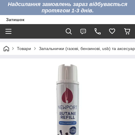
Надсилання замовлень зараз відбувається
протягом 1-3 днів.
Затишок
Товари
Запальнички (газові, бензинові, usb) та аксесуа