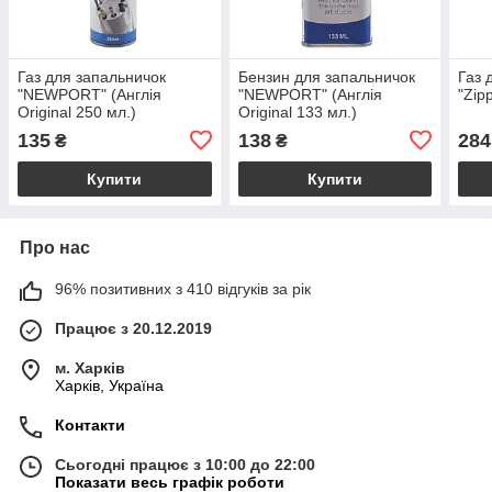
Газ для запальничок
Бензин для запальничок
Газ 
"NEWPORT" (Англія
"NEWPORT" (Англія
"Zip
Original 250 мл.)
Original 133 мл.)
135
138
284
₴
₴
Купити
Купити
Про нас
96% позитивних з 410 відгуків за рік
Працює з 20.12.2019
м. Харків
Харків, Україна
Контакти
Сьогодні працює з 10:00 до 22:00
Показати весь графік роботи