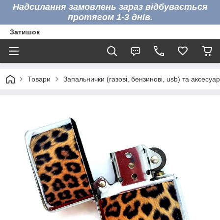
Надсилання замовлень зараз відбувається
протягом 1-3 днів.
Затишок
Товари
Запальнички (газові, бензинові, usb) та аксесуа