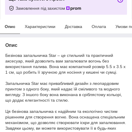
Замовлення під захистом
Опис
Характеристики
Доставка
Оплата
Умови п
Опис
Безінова запальничка Star – це стильний та практичний
аксесуар, який дозволить вам запалювати вогонь без
використання палива. Вона має компактний розмір 5.5 x 3.5 x
1 см, що робить її зручною для носіння у кишені чи сумці.
Запальничка Star має привабливий дизайн з леопардовим
принтом з одного боку, який надає їй сміливого та модного
вигляду. З іншого боку вона виконана в сріблястому кольорі,
що додає елегантності та стилю.
Ця безінова запальничка є надійним та екологічно чистим
рішенням для створення вогню. Вона оснащена спеціальним
механізмом, що дозволяє створювати іскри для запалювання.
Завдяки цьому, ви можете використовувати її в будь-яких