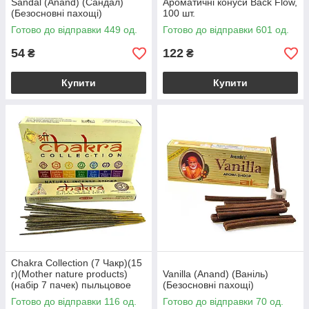
Sandal (Anand) (Сандал)
Ароматичні конуси Back Flow,
(Безосновні пахощі)
100 шт.
Готово до відправки 449 од.
Готово до відправки 601 од.
54
122
₴
₴
Купити
Купити
Chakra Collection (7 Чакр)(15
г)(Mother nature products)
Vanilla (Anand) (Ваніль)
(набір 7 пачек) пыльцовое
(Безосновні пахощі)
благовоние
Готово до відправки 116 од.
Готово до відправки 70 од.