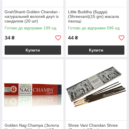
GrahShanti Golden Chandan -
Little Buddha (Будда)
натуральний вологий дхуп із
(Shreevani)(15 gm) масала
сандалом (20 шт)
пахощі
Готово до відправки 199 од.
Готово до відправки 596 од.
34
44
₴
₴
Купити
Купити
Golden Nag Champa (Золота
Shree Vani Chandan Shree