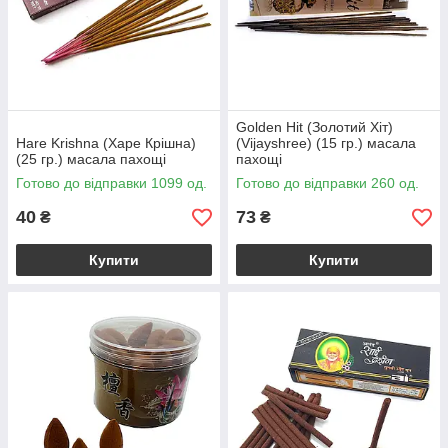
Golden Hit (Золотий Хіт)
Hare Krishna (Харе Крішна)
(Vijayshree) (15 гр.) масала
(25 гр.) масала пахощі
пахощі
Готово до відправки 1099 од.
Готово до відправки 260 од.
40
73
₴
₴
Купити
Купити