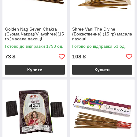
Golden Nag Seven Chakra
Shree Vani The Divine
(Сьома Чакра)(Vijayshree)(15
(Божественне) (15 гр) масала
гр.)масала пахощі
пахощі
Готово до відправки 1798 од.
Готово до відправки 53 од.
73
108
₴
₴
Купити
Купити