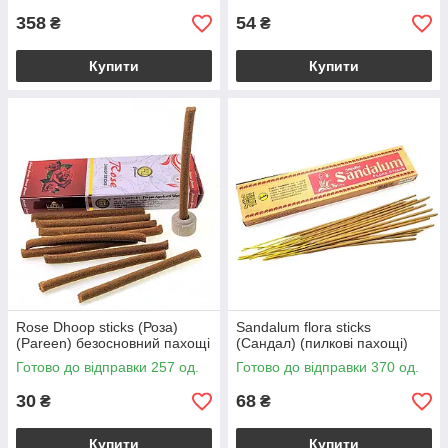
358
54
₴
₴
Купити
Купити
Rose Dhoop sticks (Роза)
Sandalum flora sticks
(Pareen) безосновний пахощі
(Сандал) (пилкові пахощі)
Готово до відправки 257 од.
Готово до відправки 370 од.
30
68
₴
₴
Купити
Купити