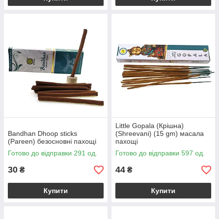
Little Gopala (Крішна)
Bandhan Dhoop sticks
(Shreevani) (15 gm) масала
(Pareen) безосновні пахощі
пахощі
Готово до відправки 291 од.
Готово до відправки 597 од.
30
44
₴
₴
Купити
Купити